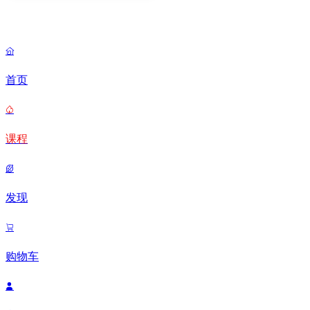

首页

课程

发现

购物车
