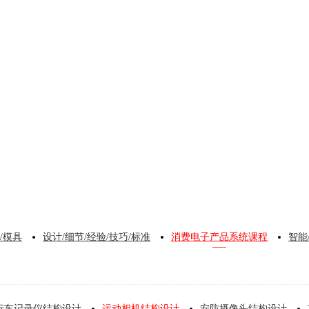
/模具
设计/细节/经验/技巧/标准
消费电子产品系统课程
智能
行车记录仪结构设计
运动相机结构设计
安防摄像头结构设计