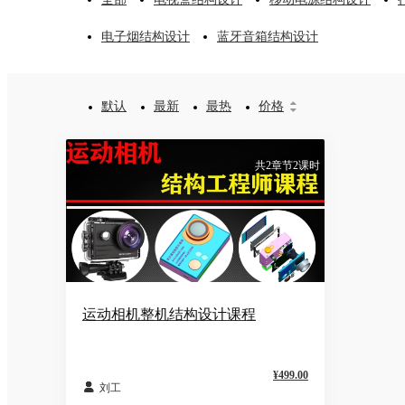
电子烟结构设计
蓝牙音箱结构设计
默认
最新
最热
价格


共2章节2课时
运动相机整机结构设计课程
¥499.00

刘工