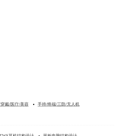
/穿戴/医疗/美容
手持/终端/三防/无人机
TWS耳机结构设计
平板电脑结构设计