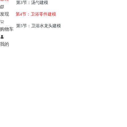
第3节：汤勺建模


发现
第4节：卫浴零件建模

第5节：卫浴水龙头建模

购物车

我的