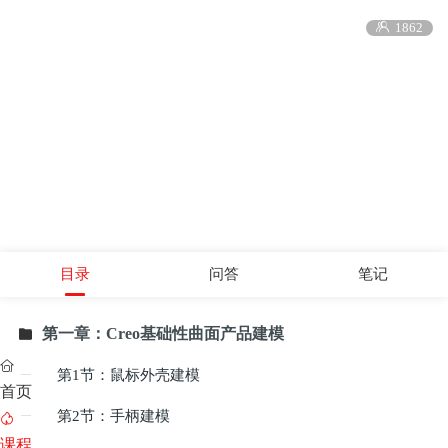

1862
目录
问答
笔记
第一章：Creo基础性曲面产品建模


第1节：鼠标外壳建模

首页
第2节：手柄建模


课程