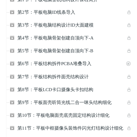
第2节：平板电脑ID线条导入


第3节：平板电脑结构设计ID大面建模


第4节：平板电脑骨架创建自顶向下-A


第5节：平板电脑骨架创建自顶向下-B


第6节：平板结构拆件PCBA堆叠导入


第7节：平板结构拆件面壳结构设计


第8节：平板LCD卡口摄像头卡扣结构


第9节：平板面壳听筒光线二合一咪头结构细化


第10节：平板电脑面壳底壳固定结构设计细化


第11节：平板中框摄像头装饰件闪光灯结构设计细化

