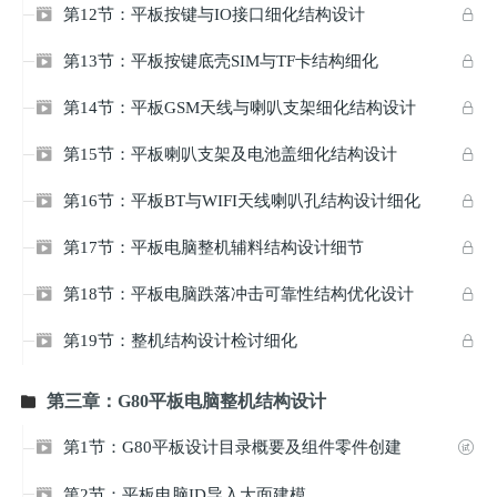
第12节：平板按键与IO接口细化结构设计


第13节：平板按键底壳SIM与TF卡结构细化


第14节：平板GSM天线与喇叭支架细化结构设计


第15节：平板喇叭支架及电池盖细化结构设计


第16节：平板BT与WIFI天线喇叭孔结构设计细化


第17节：平板电脑整机辅料结构设计细节


第18节：平板电脑跌落冲击可靠性结构优化设计


第19节：整机结构设计检讨细化


第三章：G80平板电脑整机结构设计

第1节：G80平板设计目录概要及组件零件创建


第2节：平板电脑ID导入大面建模
