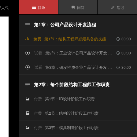
目录
问答
笔记
2
人气



第1章：公司产品设计开发流程

免费
第1节：结构工程师必须具备的技能
30:00

试看
第2节：工业设计公司产品设计开发 ...
30:00


试看
第3章：研发性质企业产品设计开发 ...
30:00


第2章：每个阶段结构工程师工作职责

付费
第1节：ID设计阶段工作职责

付费
第2节：结构设计阶段工作职责

付费
第3节：模具制造阶段工作职责
