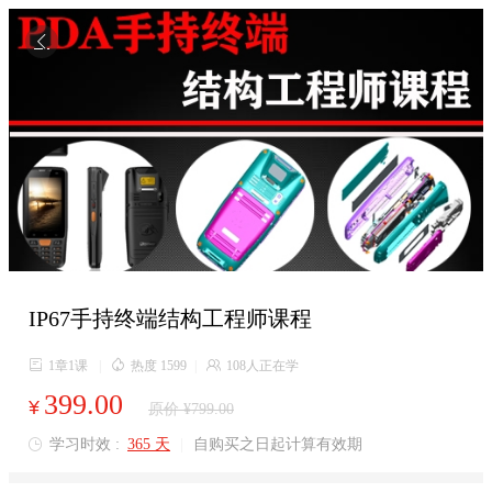

IP67手持终端结构工程师课程

1章1课
|

热度 1599
|

108人正在学
399.00
¥
原价 ¥799.00
学习时效 :
365 天
|
自购买之日起计算有效期
